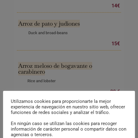
14€
Arroz de pato y judiones
Duck and broad-beans
15€
Arroz meloso de bogavante o
carabinero
Rice and lobster
22 €
Utilizamos cookies para proporcionarte la mejor
experiencia de navegación en nuestro sitio web, ofrecer
Arroz meloso de rabo de toro y setas
funciones de redes sociales y analizar el tráfico.
Rice with oxtails and mushrooms
En ningún caso se utilizan las cookies para recoger
información de carácter personal o compartir datos con
18€
agencias o terceros.