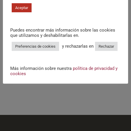
Aceptar
Arroz de sepia y ajetes
Rice with cuttlefish and young garlic
Puedes encontrar más información sobre las cookies
16€
que utilizamos y deshabilitarlas en.
y rechazarlas en
Preferencias de cookies
Rechazar
Arroz ibérico (secreto, pluma y costillas)
Rice with pork ribs
16€
Más información sobre nuestra
política de privacidad y
cookies